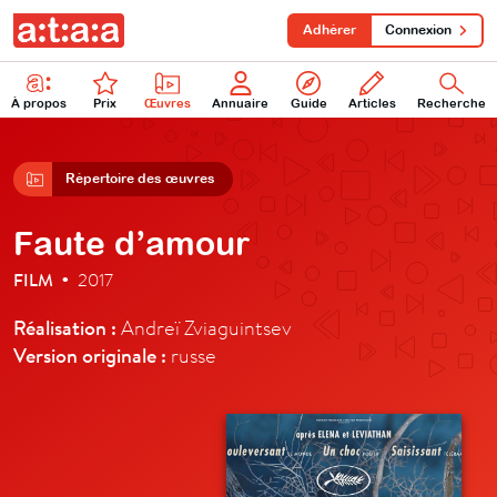
Adhérer
Connexion
À propos
Prix
Œuvres
Annuaire
Guide
Articles
Recherche
Répertoire des œuvres
Faute d’amour
FILM
2017
•
Réalisation :
Andreï Zviaguintsev
Version originale :
russe