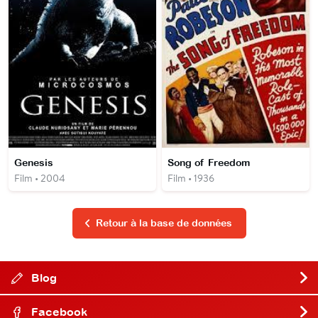
Genesis
Song of Freedom
Film • 2004
Film • 1936
Retour à la base de données
Blog
Facebook