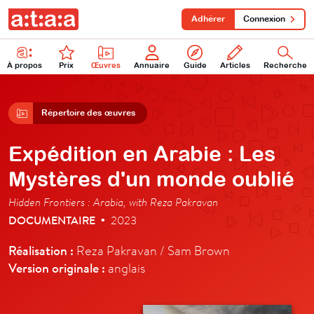
Adhérer
Connexion
À propos
Prix
Œuvres
Annuaire
Guide
Articles
Recherche
Répertoire des œuvres
Expédition en Arabie : Les
Mystères d'un monde oublié
Hidden Frontiers : Arabia, with Reza Pakravan
DOCUMENTAIRE
2023
•
Réalisation :
Reza Pakravan / Sam Brown
Version originale :
anglais