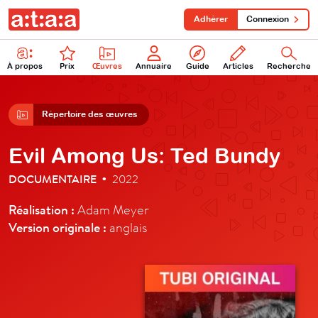
Adhérer
Connexion
À propos
Prix
Œuvres
Annuaire
Guide
Articles
Recherche
Répertoire des œuvres
Evil Among Us: Ted Bundy
DOCUMENTAIRE
2022
•
Réalisation :
Adam Meyer
Version originale :
anglais