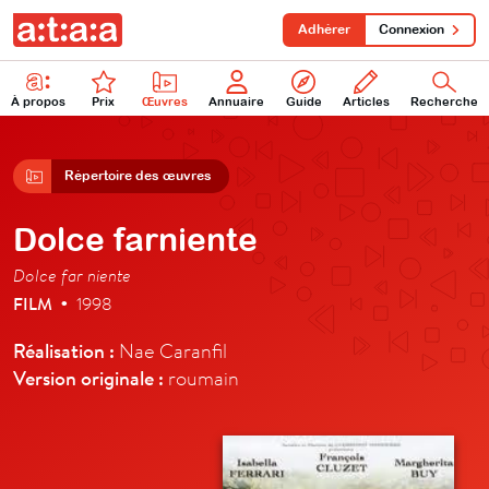
Adhérer
Connexion
À propos
Prix
Œuvres
Annuaire
Guide
Articles
Recherche
Répertoire des œuvres
Dolce farniente
Dolce far niente
FILM
1998
•
Réalisation :
Nae Caranfil
Version originale :
roumain