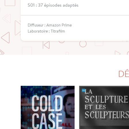
S01 : 37 épisodes adaptés
Diffuseur : Amazon Prime
Laboratoire : Titrafilm
DÉ