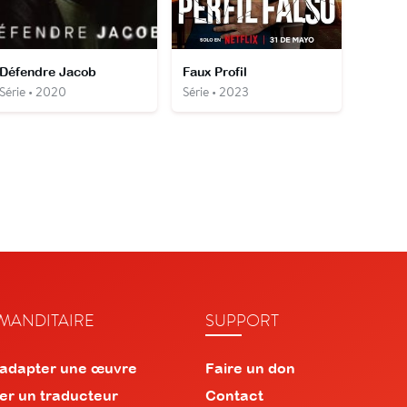
Défendre Jacob
Faux Profil
Série • 2020
Série • 2023
ANDITAIRE
SUPPORT
 adapter une œuvre
Faire un don
er un traducteur
Contact