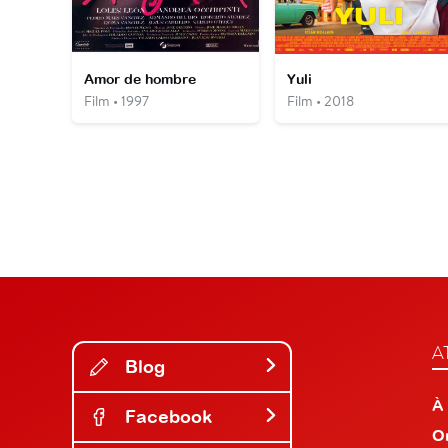
Amor de hombre
Yuli
Film • 1997
Film • 2018
A
Blog
À
Facebook
O