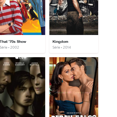
That '70s Show
Kingdom
Série • 2002
Série • 2014