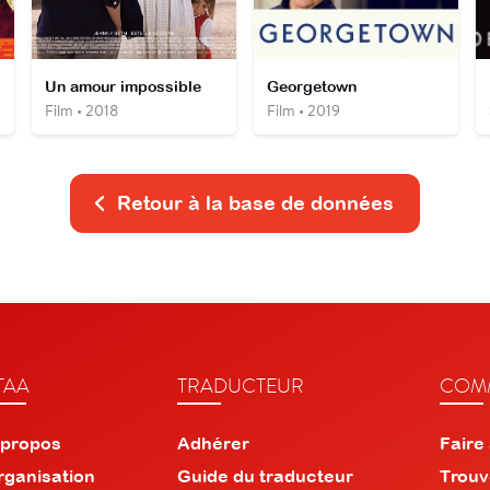
Un amour impossible
Georgetown
Film • 2018
Film • 2019
Retour à la base de données
TAA
TRADUCTEUR
COMM
 propos
Adhérer
Faire
rganisation
Guide du traducteur
Trouv