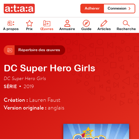
Adhérer
Connexion
À propos
Prix
Œuvres
Annuaire
Guide
Articles
Recherche
Répertoire des œuvres
DC Super Hero Girls
DC Super Hero Girls
SÉRIE
2019
•
Création :
Lauren Faust
Version originale :
anglais