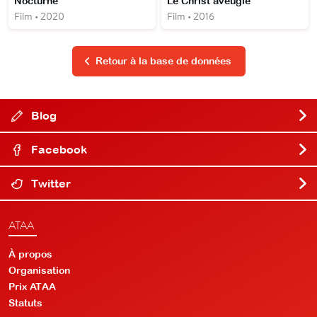
Nocturne
Le Christ aveugle
Film • 2020
Film • 2016
Retour à la base de données
Blog
Facebook
Twitter
ATAA
À propos
Organisation
Prix ATAA
Statuts