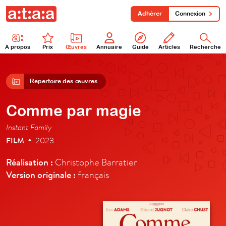
Adhérer
Connexion
À propos
Prix
Œuvres
Annuaire
Guide
Articles
Recherche
Répertoire des œuvres
Comme par magie
Instant Family
FILM
2023
•
Réalisation :
Christophe Barratier
Version originale :
français