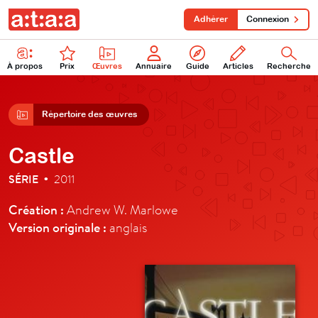
Adhérer
Connexion
À propos
Prix
Œuvres
Annuaire
Guide
Articles
Recherche
Répertoire des œuvres
Castle
SÉRIE
2011
•
Création :
Andrew W. Marlowe
Version originale :
anglais