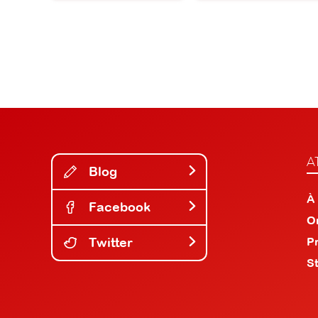
A
Blog
À
Facebook
O
Twitter
P
S