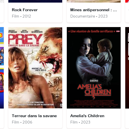
Rock Forever
Mines antipersonnel : la guerre des lâches
Film • 2012
Documentaire • 2023
Terreur dans la savane
Amelia's Children
Film • 2006
Film • 2023