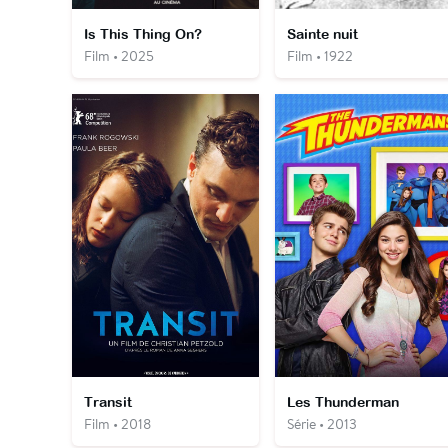
Is This Thing On?
Sainte nuit
Film • 2025
Film • 1922
Transit
Les Thunderman
Film • 2018
Série • 2013