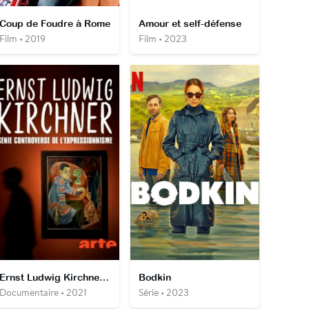
Coup de Foudre à Rome
Amour et self-défense
Film • 2019
Film • 2023
Ernst Ludwig Kirchner - Génie controversé de l'expressionnisme
Bodkin
Documentaire • 2021
Série • 2023