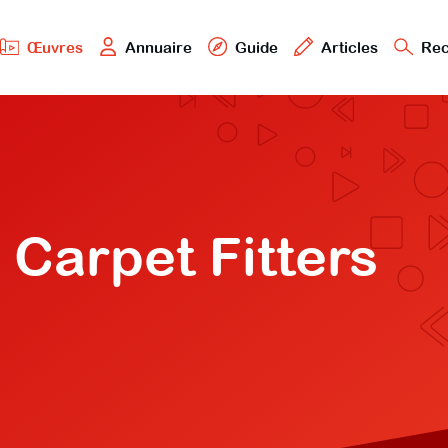
Œuvres
Annuaire
Guide
Articles
Rec
 Carpet Fitters