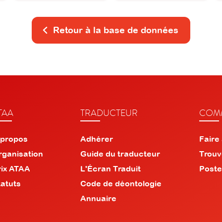
Retour à la base de données
TAA
TRADUCTEUR
COMM
 propos
Adhérer
Faire
rganisation
Guide du traducteur
Trouv
rix ATAA
L'Écran Traduit
Poste
tatuts
Code de déontologie
Annuaire