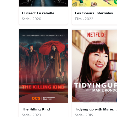
Cursed: La rebelle
Les Soeurs infernales
Série • 2020
Film • 2022
The Killing Kind
Tidying up with Marie Kondo
Série • 2023
Série • 2019