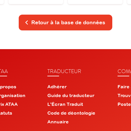
Retour à la base de données
TAA
TRADUCTEUR
COMM
 propos
Adhérer
Faire
rganisation
Guide du traducteur
Trouv
rix ATAA
L'Écran Traduit
Poste
tatuts
Code de déontologie
Annuaire