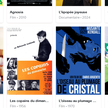
Agnosia
L'épopée joyeuse
Film • 2010
Documentaire • 2024
Les copains du dimanche
L'oiseau au plumage de cristal
Film • 1956
Film • 1970