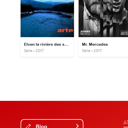
Elven la rivière des secrets
Mr. Mercedes
Série • 2017
Série • 2017
A
Blog