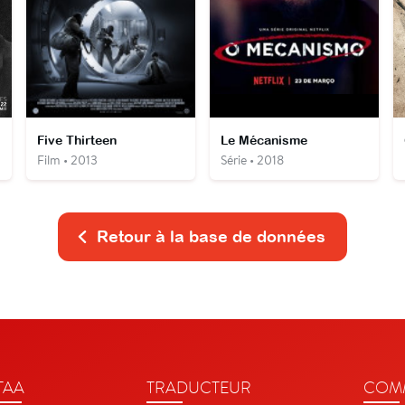
Five Thirteen
Le Mécanisme
Film • 2013
Série • 2018
Retour à la base de données
TAA
TRADUCTEUR
COMM