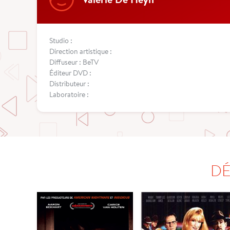
Studio :
Direction artistique :
Diffuseur : BeTV
Éditeur DVD :
Distributeur :
Laboratoire :
DÉ