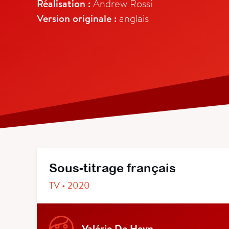
Réalisation :
Andrew Rossi
Version originale :
anglais
Sous-titrage français
TV • 2020
Valérie De Heyn