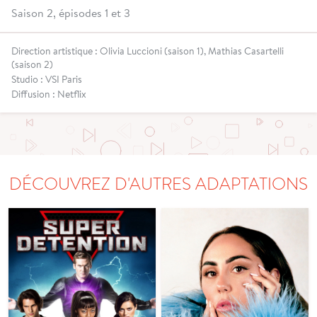
Saison 2, épisodes 1 et 3
Direction artistique : Olivia Luccioni (saison 1), Mathias Casartelli
(saison 2)
Studio : VSI Paris
Diffusion : Netflix
DÉCOUVREZ D'AUTRES ADAPTATIONS