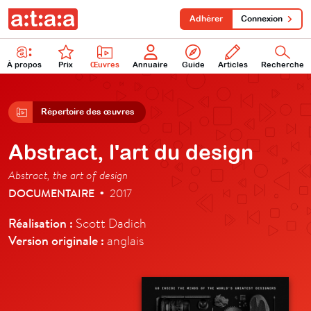
Adhérer
Connexion
À propos
Prix
Œuvres
Annuaire
Guide
Articles
Recherche
Répertoire des œuvres
Abstract, l'art du design
Abstract, the art of design
DOCUMENTAIRE
2017
•
Réalisation :
Scott Dadich
Version originale :
anglais