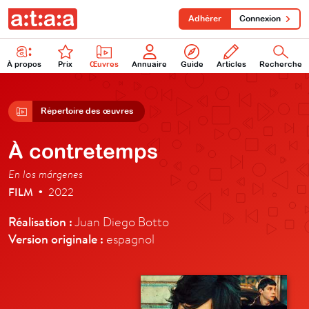
Adhérer
Connexion
À propos
Prix
Œuvres
Annuaire
Guide
Articles
Recherche
Répertoire des œuvres
À contretemps
En los márgenes
FILM
2022
•
Réalisation :
Juan Diego Botto
Version originale :
espagnol