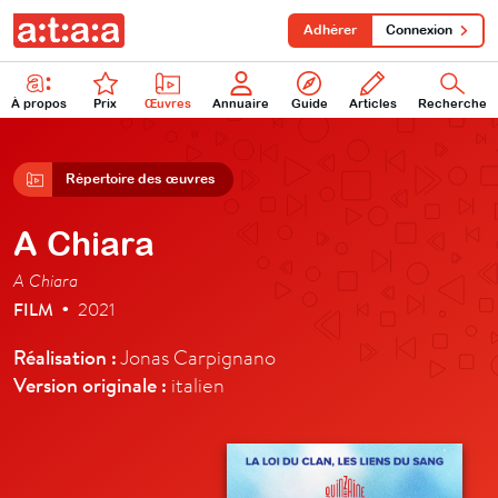
Adhérer
Connexion
À propos
Prix
Œuvres
Annuaire
Guide
Articles
Recherche
Répertoire des œuvres
A Chiara
A Chiara
FILM
2021
•
Réalisation :
Jonas Carpignano
Version originale :
italien