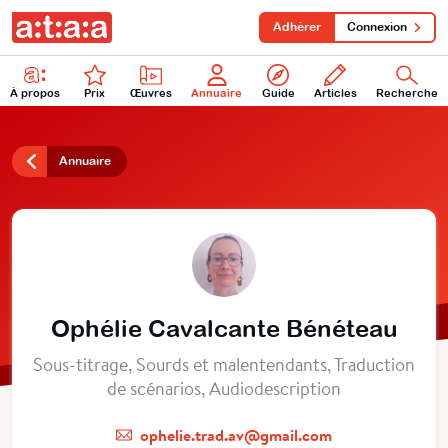
Adhérer
Connexion
À propos
Prix
Œuvres
Annuaire
Guide
Articles
Recherche
Annuaire
Ophélie Cavalcante Bénéteau
Sous-titrage, Sourds et malentendants, Traduction
de scénarios, Audiodescription
ophelie.trad.av@gmail.com