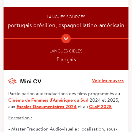
LANGUES SOURCES
portugais brésilien, espagnol latino-américain
LANGUES CIBLES
français
Voir les œuvres
Mini CV
Participation aux traductions des films programmés au
Cinéma de Femmes d'Amérique du Sud
2024 et 2025,
aux
Escales Documentaires 2024
et au
CLaP 2025
Formation :
- Master Traduction Audiovisuelle : localisation, sous-