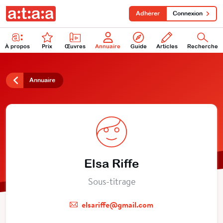
Adhérer
Connexion
À propos
Prix
Œuvres
Annuaire
Guide
Articles
Recherche
Annuaire
Elsa Riffe
Sous-titrage
elsariffe@gmail.com