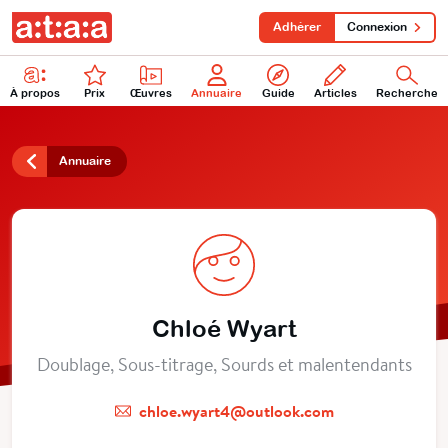
Adhérer
Connexion
À propos
Prix
Œuvres
Annuaire
Guide
Articles
Recherche
Annuaire
Chloé Wyart
Doublage, Sous-titrage, Sourds et malentendants
chloe.wyart4@outlook.com