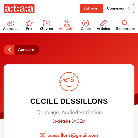
Adhérer
Connexion
À propos
Prix
Œuvres
Annuaire
Guide
Articles
Recherche
Annuaire
CECILE DESSILLONS
Doublage, Audiodescription
Sociétaire SACEM
cdessillons@gmail.com